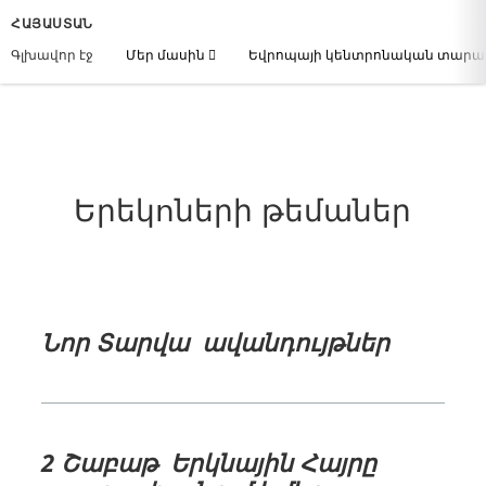
ՀԱՅԱՍՏԱՆ
Գլխավոր էջ
Մեր մասին
Եվրոպայի կենտրոնական տար
Երեկոների թեմաներ
Նոր Տարվա ավանդույթներ
2 Շաբաթ Երկնային Հայրը