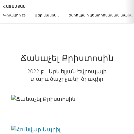
ՀԱՅԱՍՏԱՆ
Գլխավոր էջ
Մեր մասին
Եվրոպայի կենտրոնական տար
Ճանաչել Քրիստոսին
2022 թ․ Արևելյան Եվրոպայի
տարածաշրջանի ծրագիր