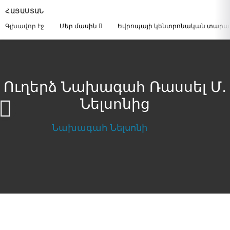
ՀԱՅԱՍՏԱՆ
Գլխավոր էջ
Մեր մասին
Եվրոպայի կենտրոնական տար
Ուղերձ Նախագահ Ռասսել Մ․
Նելսոնից