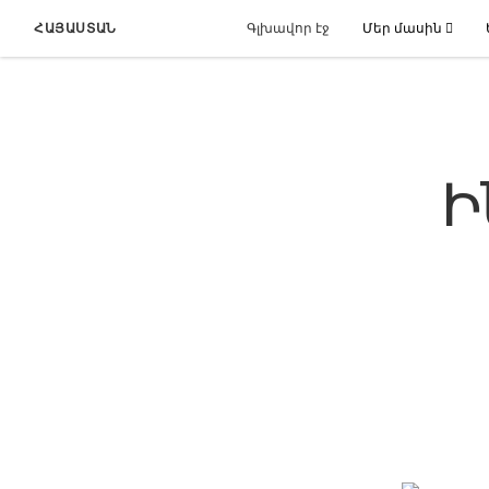
ՀԱՅԱՍՏԱՆ
Գլխավոր էջ
Մեր մասին
Ի