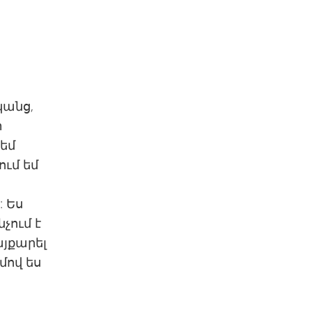
կանց,
փ
եմ
ում եմ
: Ես
չում է
այքարել
մով ես