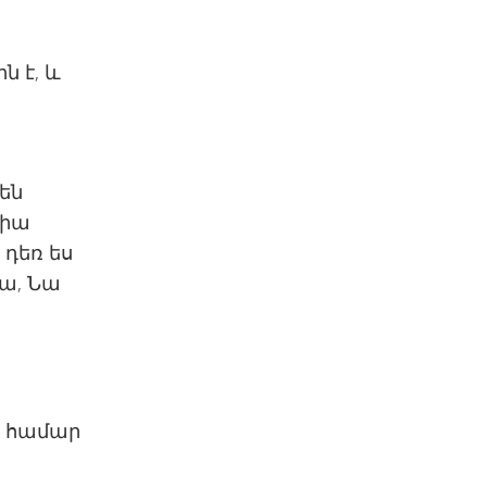
ն է, և
 են
յիա
 դեռ ես
ա, Նա
ձ համար