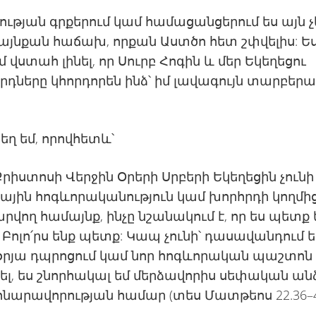
ության գրքերում կամ համացանցերում ես այն չ
այնքան հաճախ, որքան Աստծո հետ շփվելիս: Ե
մ վստահ լինել, որ Սուրբ Հոգին և մեր Եկեղեցու
դները կհորդորեն ինձ՝ իմ լավագույն տարբեր
:
եղ եմ, որովհետև՝
Քրիստոսի Վերջին Օրերի Սրբերի Եկեղեցին չունի
յին հոգևորականություն կամ խորհրդի կողմի
վող համայնք, ինչը նշանակում է, որ ես պետք 
 Բոլո՛րս ենք պետք: Կապ չունի՝ դասավանդում ե
օրյա դպրոցում կամ նոր հոգևորական պաշտոն 
լ, ես շնորհակալ եմ մերձավորիս սեփական ան
 հնարավորության համար (տես Մատթեոս 22.36–4