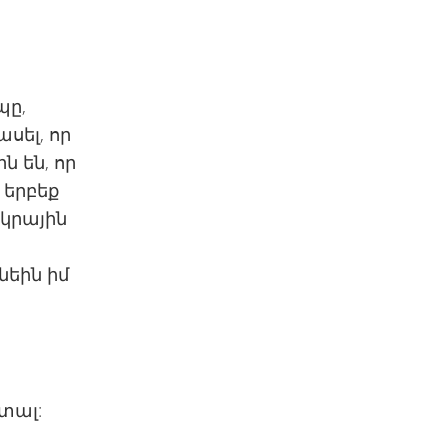
պը,
սել, որ
 են, որ
 երբեք
րկրային
նեին իմ
 տալ: