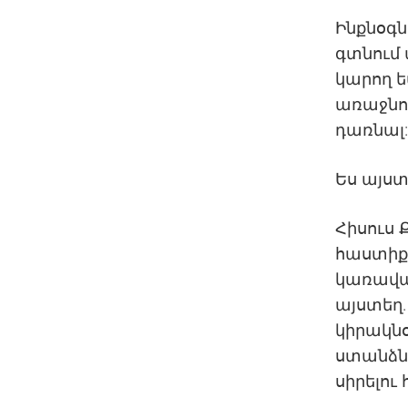
Ինքնօգն
գտնում 
կարող ե
առաջնոր
դառնալ
Ես այստ
Հիսուս 
հաստիքա
կառավար
այստեղ.
կիրակն
ստանձնե
սիրելու