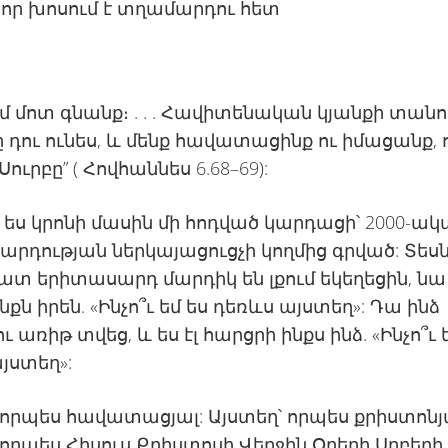
ո՞ւմ մոտ գնանք։ . . . Հավիտենական կյանքի տան
 դու ունես, և մենք հավատացինք ու իմացանք, ո
ուրբը” ( Հովհաննես 6.68–69):
 ես կրոնի մասին մի հոդված կարդացի՝ 2000-ա
րդության ներկայացուցչի կողմից գրված: Տեսնե
ատ երիտասարդ մարդիկ են լքում եկեղեցին, նա
նքն իրեն. «Ինչո՞ւ եմ ես դեռևս այստեղ»: Դա ինձ
 առիթ տվեց, և ես էլ հարցրի ինքս ինձ. «Ինչո՞ւ 
յստեղ»:
 որպես հավատացյալ: Այստեղ՝ որպես քրիստոնյ
 որպես Հիսուս Քրիստոսի Վերջին Օրերի Սրբերի