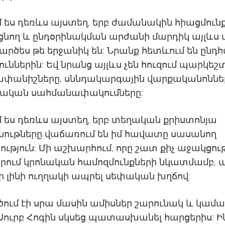
եմ ես դեռևս այստեղ, երբ ժամանակին հիացմուն
նող և ընդօրինակման արժանի մարդիկ այլևս 
 կարծես թե երջանիկ են: Նրանք հետևում են ընդ
յուններին: Եվ նրանց այլևս չեն հուզում պարկեշ
ափանիշները, սննդակարգային վարքականոննե
ռական սահմանափակումները:
եմ ես դեռևս այստեղ, երբ տեղական քրիստոնյա
ութները վաճառում են իմ հավատը սասանող
ւթյուն: Մի աշխարհում, որը շատ քիչ աջակցութ
րում կրոնական համոզմունքների նկատմամբ, ա
՞ր լինի ուղղակի ապրել սեփական խղճով:
ում էի սրա մասին ամիսներ շարունակ և կամա
ուրբ Հոգին սկսեց պատասխանել հարցերիս: Ին