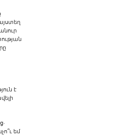
ք
այստեղ
հանուր
տության
րը
յուն է
վելի
ց-
չո՞ւ եմ