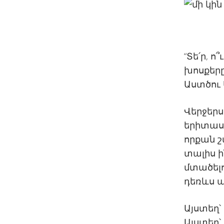
“Տե՛ր, 
խոսքերը
Աստծու Ս
Վերջերս
երիտասա
որքան շ
տալիս ի
մտածելու
դեռևս ա
Այստեղ՝
Այստեղ՝