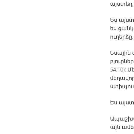
այստեղ:
Ես այստ
ես ցանկա
ուղերձը,
Եսային գ
բլուրներ
54.10):
մեղավո
ստիպում
Ես այստ
Ապաշխա
այն ամե