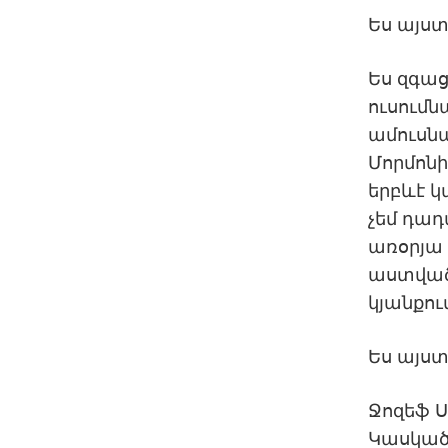
Ես այստ
Ես զգաց
ուսումն
ամուսնա
Մորմոնի
երբևէ կ
չեմ դադ
առօրյա 
աստվածա
կյանքու
Ես այստ
Ջոզեֆ Ս
Կասկած