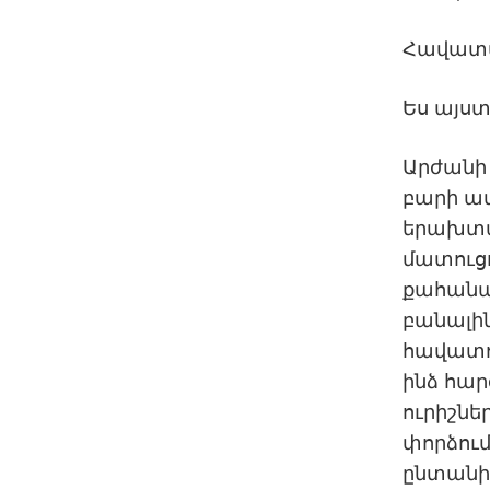
Հավատա
Ես այստ
Արժանի 
բարի ամ
երախտա
մատուցո
քահանա
բանալին
հավատու
ինձ հար
ուրիշն
փորձում
ընտանիքի