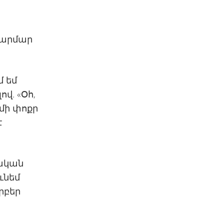
 հարմար
մ եմ
ով. «Օհ,
 մի փոքր
է
րական
ւնեմ
րբեր