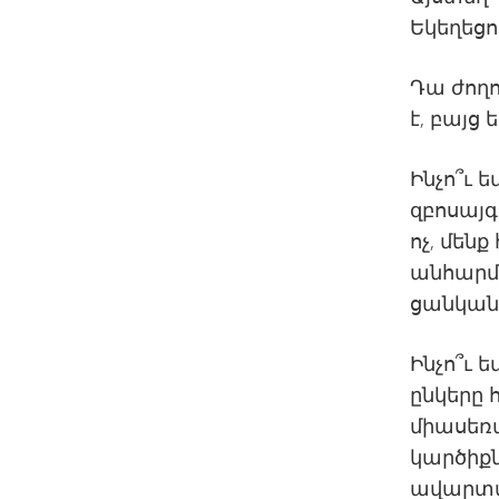
Եկեղեցո
Դա ժողո
է, բայց 
Ինչո՞ւ 
զբոսայգո
ոչ, մեն
անհարմա
ցանկանա
Ինչո՞ւ 
ընկերը 
միասեռա
կարծիքն
ավարտվ