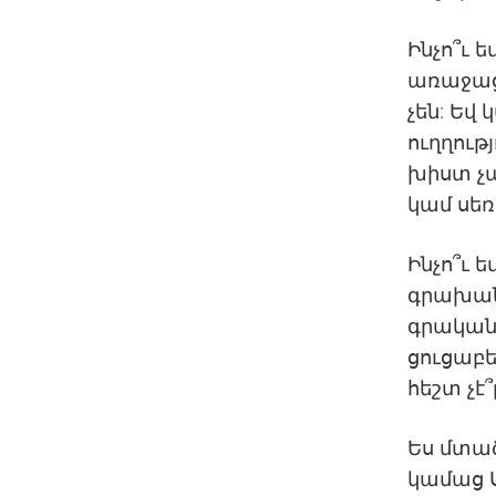
Ինչո՞ւ 
առաջաց
չեն: Եվ
ուղղութ
խիստ չ
կամ սե
Ինչո՞ւ 
գրախան
գրականո
ցուցաբե
հեշտ չէ
Ես մտած
կամաց Ս