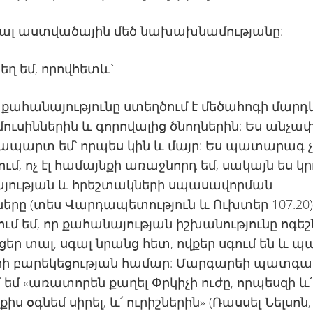
լ աստվածային մեծ նախախնամությանը:
եղ եմ, որովհետև՝
քահանայությունը ստեղծում է մեծահոգի մարդ
ուսիններին և գորովալից ծնողներին: Ես անչա
պարտ եմ՝ որպես կին և մայր: Ես պատարագ չ
ւմ, ոչ էլ համայնքի առաջնորդ եմ, սակայն ես կր
յության և հրեշտակների սպասավորման
երը (տես Վարդապետություն և Ուխտեր 107.20)
մ եմ, որ քահանայության իշխանությունը ոգեշն
ցեր տալ, սգալ նրանց հետ, ովքեր սգում են և պ
երի բարեկեցության համար: Մարգարեի պատգա
 եմ «առատորեն քաղել Փրկիչի ուժը, որպեսզի և՛
ս օգնեմ սիրել, և՛ ուրիշներին» (Ռասսել Նելսոն,