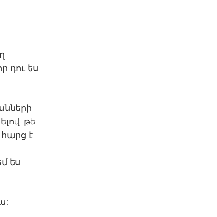
ող
ր դու ես
կանների
լով, թե
 հարց է
եմ ես
ա: