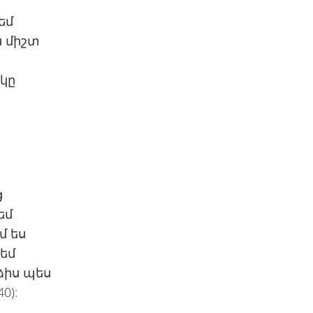
եմ
ս միշտ
ակը
ց
եմ
մ ես
եմ
ձիս պես
0):