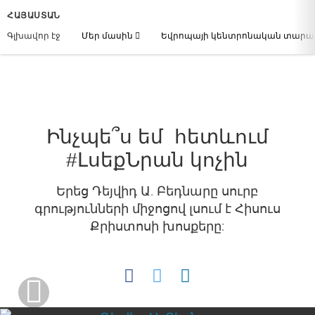
ՀԱՅԱՍՏԱՆ
Գլխավոր էջ
Մեր մասին
Եվրոպայի կենտրոնական տար
Ինչպե՞ս եմ հետևում
#ԼսեքՆրան կոչին
Երեց Դեյվիդ Ա. Բեդնարը սուրբ
գրությունների միջոցով լսում է Հիսուս
Քրիստոսի խոսքերը: