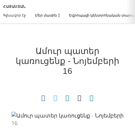
ՀԱՅԱՍՏԱՆ
Գլխավոր էջ
Մեր մասին
Եվրոպայի կենտրոնական տար
Ամուր պատեր
կառուցենք - Նոյեմբերի
16