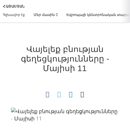
ՀԱՅԱՍՏԱՆ
Գլխավոր էջ
Մեր մասին
Եվրոպայի կենտրոնական տար
Վայելեք բնության
գեղեցկությունները -
Մայիսի 11