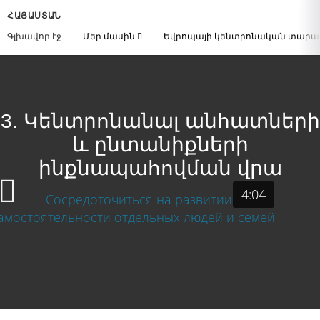
ՀԱՅԱՍՏԱՆ
Գլխավոր էջ
Մեր մասին
Եվրոպայի կենտրոնական տար
3. Կենտրոնանալ անհատների
և ընտանիքների
ինքնապահովման վրա
4:04