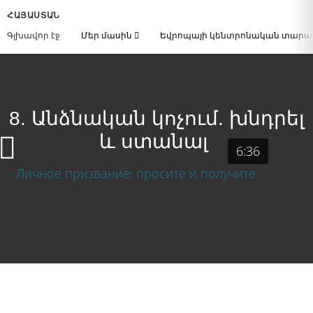
ՀԱՅԱՍՏԱՆ
Գլխավոր էջ
Մեր մասին
Եվրոպայի կենտրոնական տար
8. Անձնական կոչում. խնդրել
և ստանալ
6:36