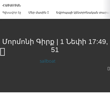
ՀԱՅԱՍՏԱՆ
Գլխավոր էջ
Մեր մասին
Եվրոպայի կենտրոնական տար
Մորմոնի Գիրք | 1 Նեփի 17:49,
51
Մորմոնի Գիրք | 1 Նեփի 17:49, 51
Download Video