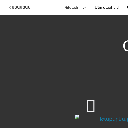
ՀԱՅԱՍՏԱՆ
Գլխավոր էջ
Մեր մասին