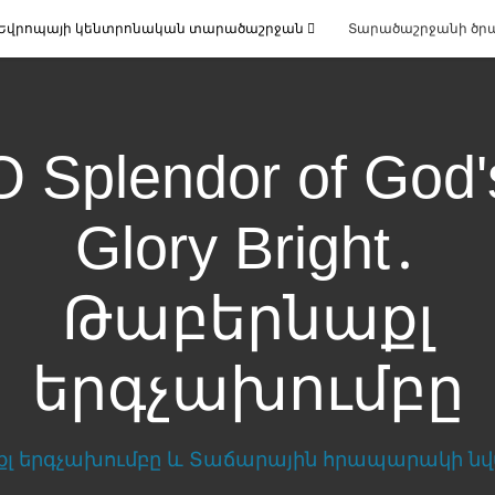
Եվրոպայի կենտրոնական տարածաշրջան
Տարածաշրջանի ծր
O Splendor of God'
Glory Bright․
Թաբերնաքլ
երգչախումբը