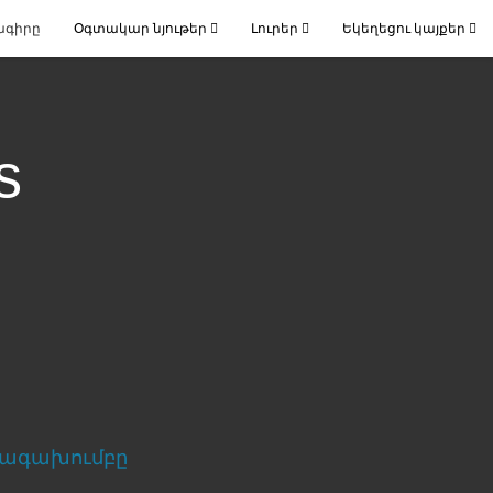
ագիրը
Օգտակար նյութեր
Լուրեր
Եկեղեցու կայքեր
s