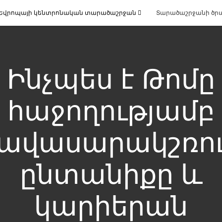
Եվրոպայի կենտրոնական տարածաշրջան
Տարածաշրջանի ծր
Ինչպես է Թոմը
հաջողությամբ
ավասարակշռո
ընտանիքը և
կարիերան