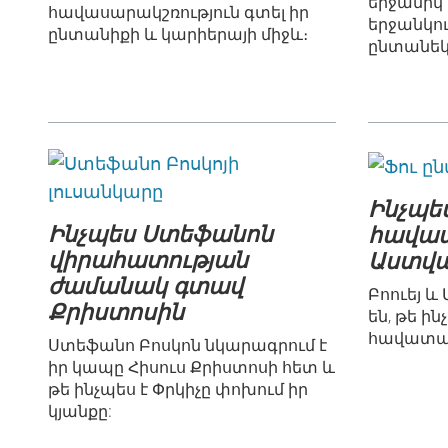
երջանիկ լ
հավասարակշռություն գտել իր
երջանկու
ընտանիքի և կարիերայի միջև։
ընտանեկ
Ինչպե
Ինչպես Ստեֆանոն
հավատ
վիրահատության
Աստվ
ժամանակ գտավ
Բոուեյ և
Քրիստոսին
են, թե ին
հավատալ
Ստեֆանո Բոսկոն նկարագրում է
իր կապը Հիսուս Քրիստոսի հետ և
թե ինչպես է Փրկիչը փոխում իր
կյանքը: