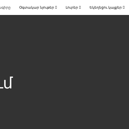
ագիրը
Օգտակար նյութեր
Լուրեր
Եկեղեցու կայքեր
ւմ