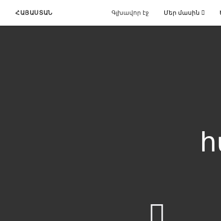
ՀԱՅԱՍՏԱՆ
Գլխավոր էջ
Մեր մասին
հ