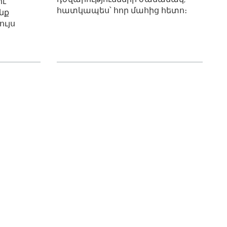
ու
հատկապես՝ հոր մահից հետո։
նք
ույս