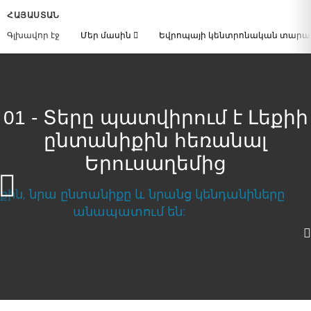
ՀԱՅԱՍՏԱՆ
Գլխավոր էջ
Մեր մասին
Եվրոպայի կենտրոնական տար
01 - Տերը պատվիրում է Լեքիի
ընտանիքին հեռանալ
Երուսաղեմից
Տերը պատվիրում է Լեքիի ընտանիքին
հեռանալ Երուսաղեմից
Download Video