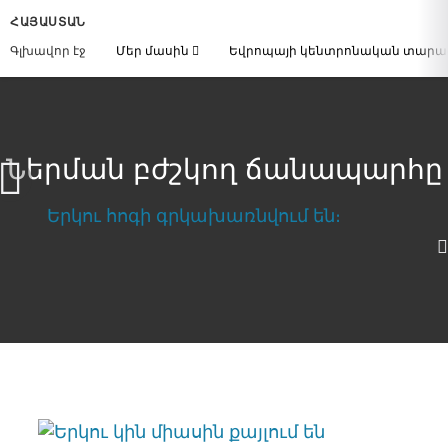
ՀԱՅԱՍՏԱՆ
Գլխավոր էջ
Մեր մասին
Եվրոպայի կենտրոնական տար
Ներման բժշկող ճանապարհը
Ներման բժշկող ճանապարհը
Download Video