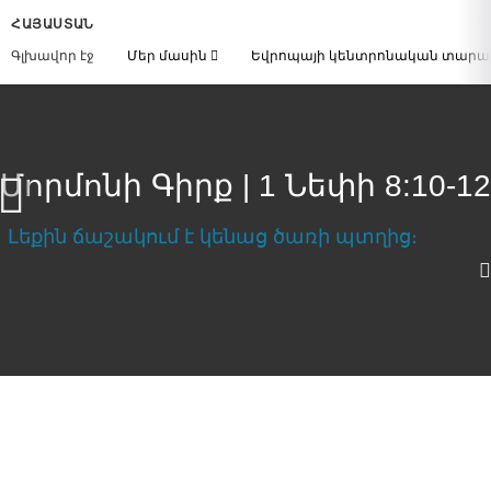
ՀԱՅԱՍՏԱՆ
Գլխավոր էջ
Մեր մասին
Եվրոպայի կենտրոնական տար
Մորմոնի Գիրք | 1 Նեփի 8:10-12
Ներբեռնեք Տեսանյութը