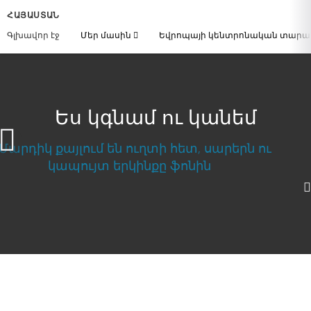
ՀԱՅԱՍՏԱՆ
Գլխավոր էջ
Մեր մասին
Եվրոպայի կենտրոնական տար
Ես կգնամ ու կանեմ
1080p