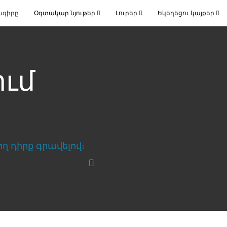
ագիրը
Օգտակար նյութեր
Լուրեր
Եկեղեցու կայքեր
ում