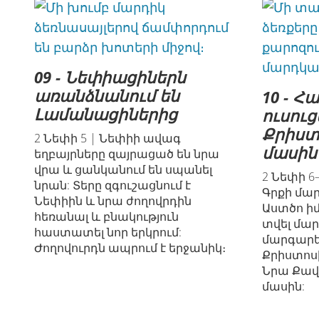
09 - Նեփիացիներն
առանձնանում են
10 - Հ
Լամանացիներից
ուսուց
Քրիստ
2 Նեփի 5 | Նեփիի ավագ
մասին
եղբայրները զայրացած են նրա
վրա և ցանկանում են սպանել
2 Նեփի 6
նրան: Տերը զգուշացնում է
Գրքի մա
Նեփիին և նրա ժողովրդին
Աստծո իմ
հեռանալ և բնակություն
տվել մա
հաստատել նոր երկրում:
մարգարե
Ժողովուրդն ապրում է երջանիկ։
Քրիստոսի
Նրա Քավ
մասին: