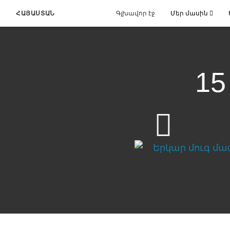
ՀԱՅԱՍՏԱՆ
Գլխավոր էջ
Մեր մասին
15
Ենովսն աղոթում է 
Download Video