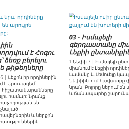
03 - Իսմայելի
գերդաստանը միա
եփին
Լեքիի ընտանիքի
որդվում է Հոգու
՝ ձեռք բերելու
1 Նեփի 7 | Իսմայելի ըն
րե թիթեղները
միանում է Լեքիի որդինե
Լամանը և Լեմուելը կապ
–5 | Լեքին իր որդիներին
Նեփիին, ում հավատքը փ
մ է Երուսաղեմ՝
նրան: Բոլորը ներում են
ն հիշատակարանները
և ճանապարհը շարունակ
ելու համար: Նրանք
հաջողության են
 չնայած
ավերներին և ներքին
տություններին: