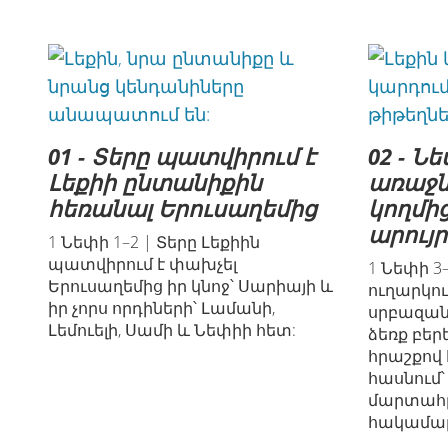
01 - Տերը պատվիրում է
02 - Ն
Լեքիի ընտանիքին
առաջն
հեռանալ Երուսաղեմից
կողմից
արույ
1 Նեփի 1–2 | Տերը Լեքիին
պատվիրում է փախչել
1 Նեփի 3
Երուսաղեմից իր կնոջ՝ Սարիայի և
ուղարկու
իր չորս որդիների՝ Լամանի,
սրբազա
Լեմուելի, Սամի և Նեփիի հետ:
ձեռք բեր
հրաշքով 
հասնում՝
մարտահր
հակամար