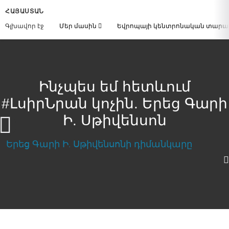
ՀԱՅԱՍՏԱՆ
Գլխավոր էջ
Մեր մասին
Եվրոպայի կենտրոնական տար
Ինչպես եմ հետևում
#ԼսիրՆրան կոչին. Երեց Գարի
Ի. Սթիվենսոն
Ինչպես եմ հետևում #ԼսիրՆրան կոչին.
Երեց Գարի Ի. Սթիվենսոն
Download Video