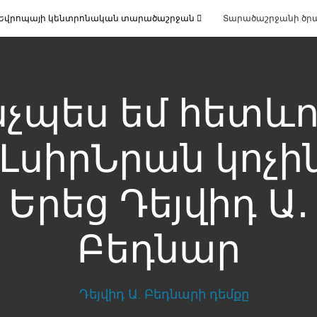
Եվրոպայի կենտրոնական տարածաշրջան
Տարածաշրջանի ծր
նչպես եմ հետևո
ԼսիրՆրան կոչին
Երեց Դեյվիդ Ա․
Բեդնար