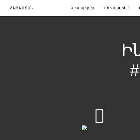
ՀԱՅԱՍՏԱՆ
Գլխավոր էջ
Մեր մասին
Ի
#