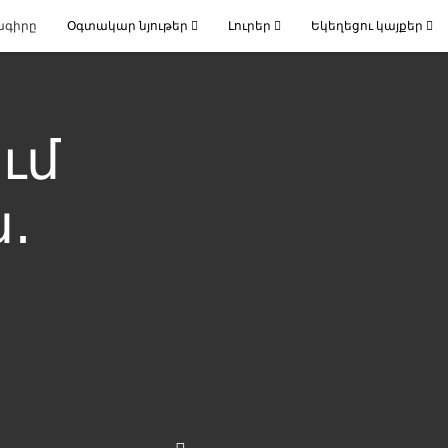
ագիրը
Օգտակար նյութեր
Լուրեր
Եկեղեցու կայքեր
ւմ
․