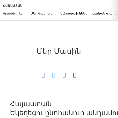
ՀԱՅԱՍՏԱՆ
Գլխավոր էջ
Մեր մասին
Եվրոպայի կենտրոնական տար
Մեր Մասին
Հայաստան
Եկեղեցու ընդհանուր անդամութ