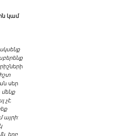
ին կամ
սկսենք
աբերենք
րիշների
իշտ
ն սեր
չ մենք
 չէ,
նեք
 այրի:
կ
ն, երբ