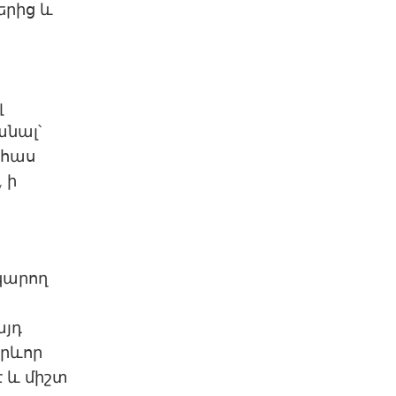
երից և
լ
անալ՝
ահաս
 ի
ց
 կարող
այդ
արևոր
է և միշտ