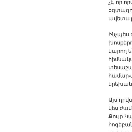
չէ, որ 
օգտագոր
ավետար
Ինչպես 
խոսքերո
կարող ե
հիմնակ
տեսաշա
համար»,
երեխան
Այս դրվ
կես ժամ
Քույր Կ
հոգեբան