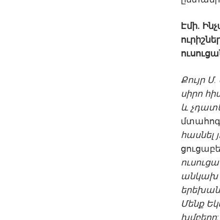
Էմի. Ին
ուրիշներ
ուսուցան
Քույր Մ
սիրո հի
և չդատ
մտահոգո
հասնել 
ցուցաբ
ուսուցա
անկախ ա
երեխանե
Մենք Եկ
խմբերը: 