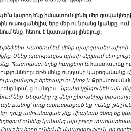
չպե՞ս կարող ենք իմաստուն լինել մեր զավակներ
ին ուսուցանելիս, երբ մեր ու նրանց կյանքը, ում
ում ենք, հեռու է կատարյալ լինելուց :
. Սթեֆեն
ս
. Կարծում եմ, մենք պարզապես պիտի 
մքից: Մենք պարզապես պիտի սկզբում սեր ցուց
ենք: Պատրաստ եղեք հարցերի և
հաստատեք ու
ւթյունները: Եթե մենք ուղղակի կարողանանք
մ
յուրաքանչյուր երեխայի ու կնոջ և
Քրիստոսանմա
երենք նրանց հանդեպ
, նրանք կընդունեն այն, ին
նում ենք: Մեզանից ոչ մեկի ընտանիքը կատարյալ
յն բանից՝ դուք ամուսնացած եք, ունեք, թե չու
ր, դուք ամուսնացած չեք, միայնակ ծնող եք կամ
եղեցում ունենք կանանց այս բոլոր տարատեսա
Բայց ես իրոք ունեմ մի մտահոգություն, որ երբեմ