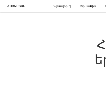
ՀԱՅԱՍՏԱՆ
Գլխավոր էջ
Մեր մասին
Հ
ե