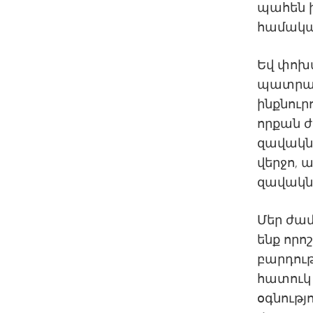
պահեն 
համակա
Եվ փոխա
պատրաս
ինքնուր
որքան 
զավակնե
վերջո, ա
զավակն
Մեր ժամ
ենք որո
բարդութ
հատուկ 
օգնությո