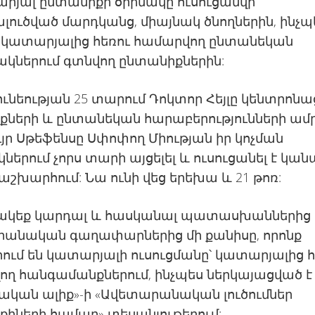
րյալ ընտանիքի օրինակը ուսուցանվի
լուծված մարդկանց, միայնակ ծնողներին, ինչ
ւ կատարյալից հեռու համարվող ընտանեկան
ակներում գտնվող ընտանիքներին:
ունեության 25 տարում Դոկտոր Հեյլը կենտրոնաց
քների և ընտանեկան հարաբերությունների ա
ւյր Սթեֆենսը Սփոփող Միության իր կոչման
ներում չորս տարի այցելել և ուսուցանել է կան
աշխարհում: Նա ունի վեց երեխա և 21 թոռ:
ակեք կարդալ և հասկանալ պատասխաններից
անական գաղափարներից մի քանիսը, որոնք
ում են կատարյալի ուսուցմանը՝ կատարյալից հ
ղ հանգամանքներում, ինչպես ներկայացված է
ական ալիք»-ի «Ավետարանական լուծումներ
իների համար» տեսանյութերում: