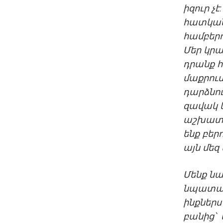
իզուր չէ
հատկան
համբերո
Մեր կրա
դրանք հ
մաքրում
դարձնու
զավակ կ
աշխատան
ենք բեր
այն մեզ
Մենք նա
նպատակի
ինքներս
բանից՝ 