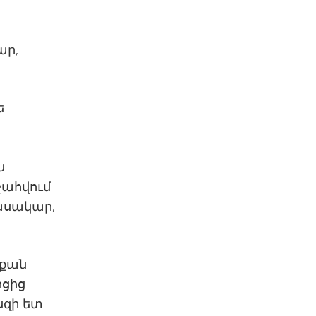
ար,
ե
ն
շահվում
նասակար,
րքան
ոցից
սզի ետ