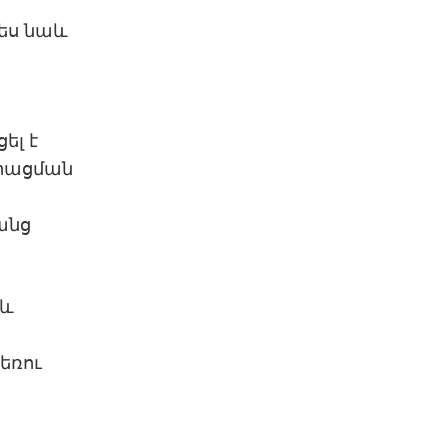
պես նաև
ել է
մրացման
անց
 և
եռու