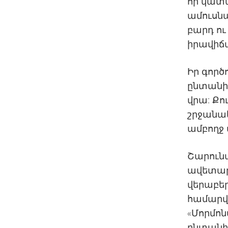
որ կատա
ամուսնա
բարդ ո
իրավիճ
Իր գործ
ընտանի
վրա: Քո
շրջանակ
ամբողջ 
Շարուն
ավետար
վերաբեր
համարվո
«Մորմոն
ընտանիք