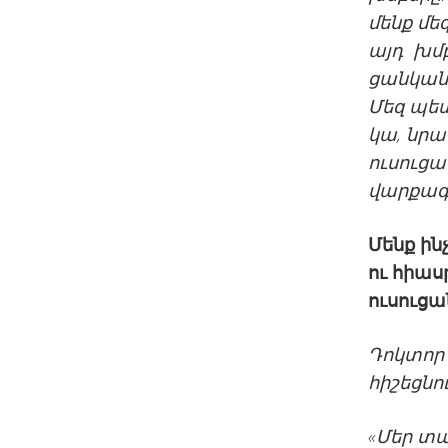
մենք մե
այդ խմբե
ցանկանո
Մեզ պետ
կա, նրա
ուսուցա
վարքագծ
Մենք ին
ու հիաս
ուսուցա
Դոկտոր 
հիշեցն
ո
«Մեր տ