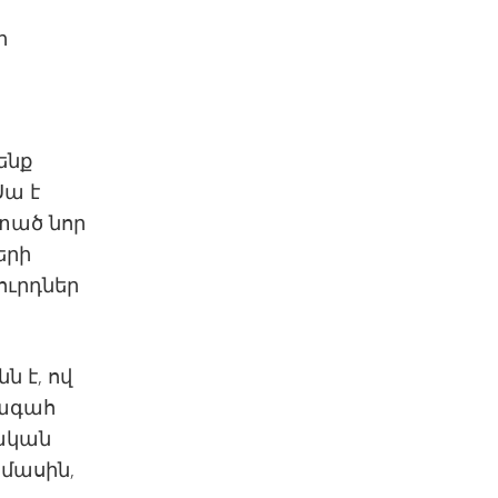
ի
ի
ենք
Սա է
տած նոր
երի
ուրդներ
ն է, ով
խագահ
կական
 մասին,