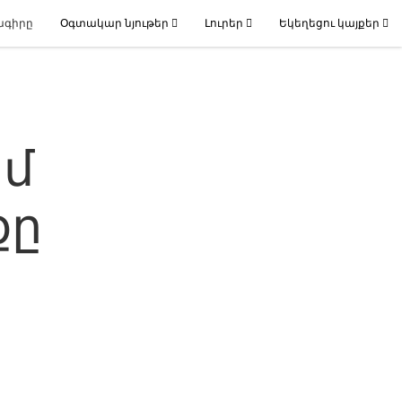
ագիրը
Օգտակար նյութեր
Լուրեր
Եկեղեցու կայքեր
ամ
քը