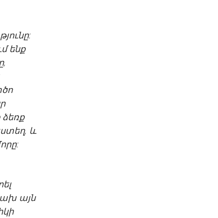
յունը:
մ ենք
ը,
տծո
նր
 ձեռք
յստեղ, և
որը:
րել
կախ այն
իկի