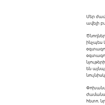
Մեր ժամ
ավելի բ
Ծնողնե
ինչպես
օգտագո
օգտագոր
նյութեր
են այնպ
նույնիս
Փոխանա
ժամանա
հետո, ն