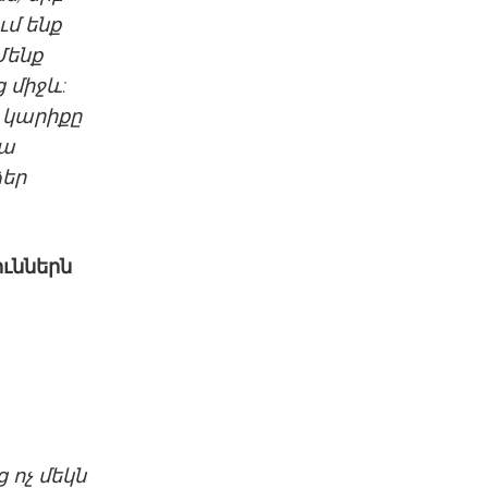
ւմ ենք
Մենք
ց միջև:
ց կարիքը
դա
ձեր
ուններն
 ոչ մեկն