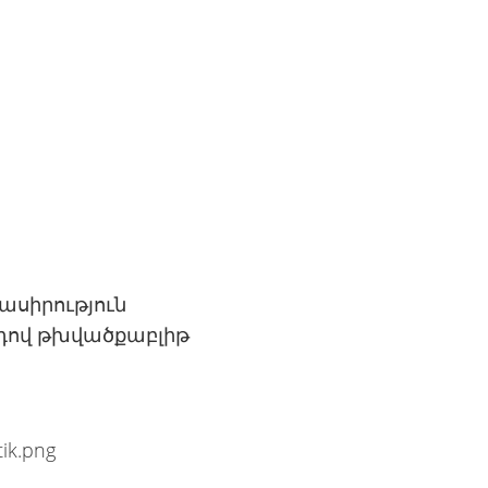
սիրություն
դով թխվածքաբլիթ