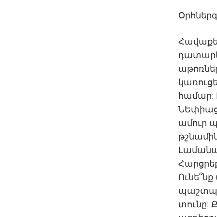
Օրհներգ
Հավաքեք
դատարկ
աթոռներ
կառուցե
համար: 
ՆԵփիաց
ամուր պ
թշնամին
Լամանաց
Հարցրեք
Ունե՞նք
պաշտպա
տունը: