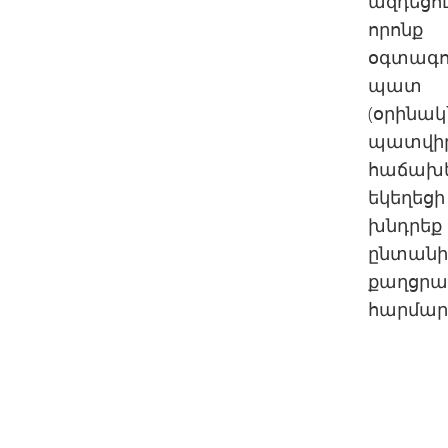
ազդեցու
որոնք
օգտագո
պատ
(օրինակ
պատվիր
հաճախե
եկեղեցի
խնդրեք
ընտանիք
քաղցրա
հարմար