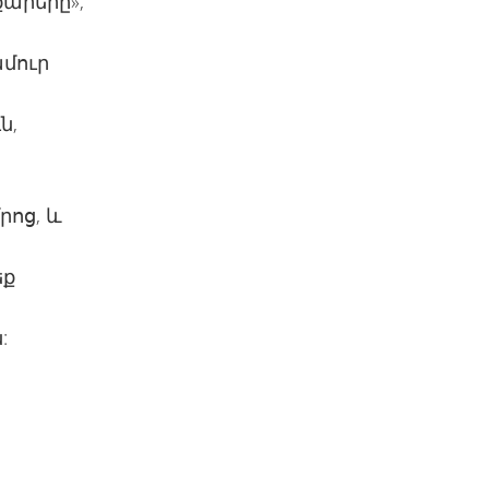
քարերը»,
մուր
ն,
,
րոց, և
եք
ն: