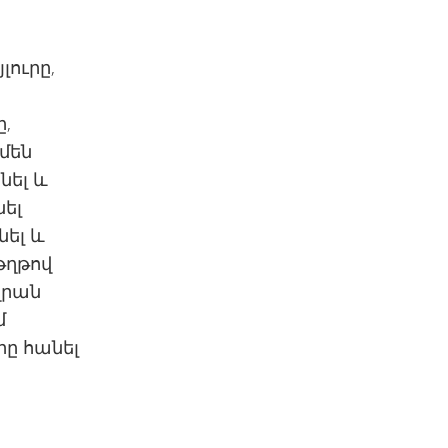
լուրը,
,
մեն
նել և
ել
նել և
թղթով
վրան
մ
ը հանել