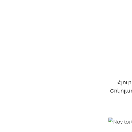
Հյուրա
Շոկոլա