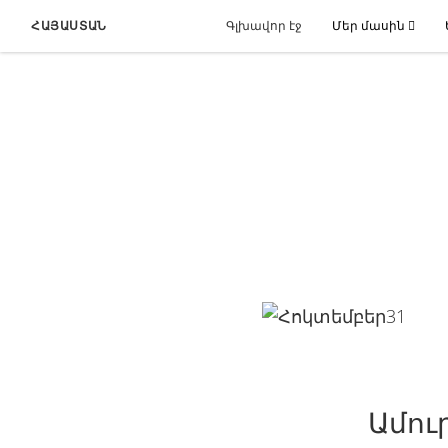
ՀԱՅԱՍՏԱՆ
Գլխավոր էջ
Մեր մասին
Ամու