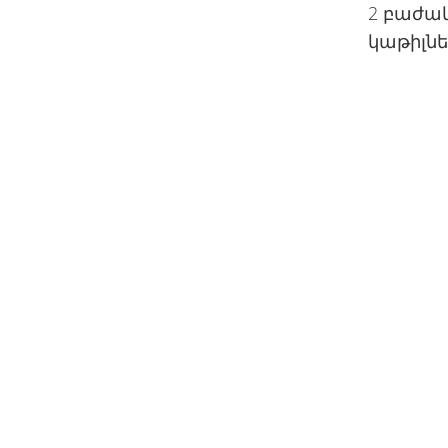
2 բաժակ
կաթիլնե