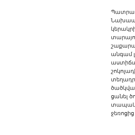
Պատրաս
Նախապես
կերակրի
տարայո
շաքարավ
անգամ լ
աստիճան
շոկոլադ
տեղադրե
ծածկված
ցանել ծ
տապակը
ջեռոցից