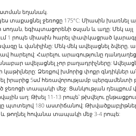
տման եղանակ.
 տաքացնել ջեռոցը 175°C: Միասին խառնել այ
 սոդան, եգիպտացորենի օսլան և աղը: Մեկ այլ
ւմ 1 րոպե միասին հարել փափկացրած կարագը
ազը և վանիլինը: Մեկ-մեկ ավելացնել ձվերը, ա
ավ հարելով: Հարելու արագությունը դանդաղեց
աբար ավելացնել չոր բաղադրիչները: Ավելացն
ի կաթիլները: Ձեռքով խմորից փոքր գնդիկներ ա
լ իրարից 5սմ հեռավորությամբ պերգամենտի 
 ջեռոցի տապակի մեջ: Ցանկության դեպքում 
ովային աղ: Թխել 11-13 րոպե՝ թխվելու ընթացքու
 պտտելով 180 աստիճանով: Թխվածքաբլիթներ
 և թողնել հովանա տապակի մեջ 3-4 րոպե: