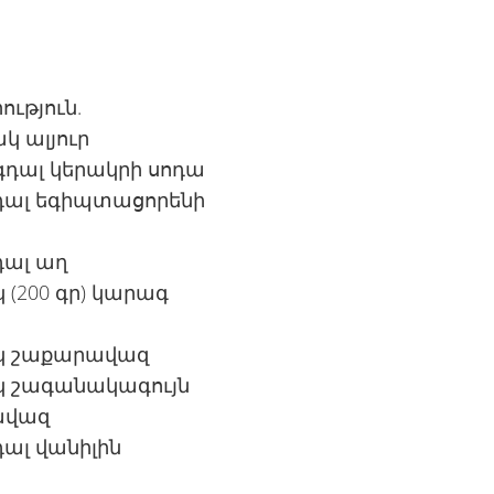
ւթյուն.
կ ալյուր
 գդալ կերակրի սոդա
գդալ եգիպտացորենի
գդալ աղ
 (200 գր) կարագ
կ շաքարավազ
կ շագանակագույն
ավազ
գդալ վանիլին