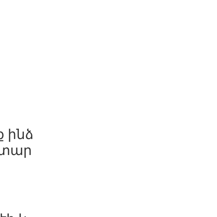
ք ինձ
օտար