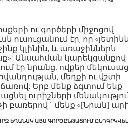
ոսքերի ու գործերի միջոցով
սն ուսուցանում էր, որ «յետին
ինք կլինին, և առաջիններն
նք»: Անսահման կարեկցանքով
ում էր նրանց, ովքեր մեկուսա
հիվանդության, մեղքի ու վշտի
առով: Երբ մենք ձգտում ենք
ացնել ուրիշների մենակությու
չի բառերով` մենք «[Նրան] արի
ԱՐԶ
ԵՂԱՆԱԿ
ԱՅՍ
ԳՈՐԾԸՆԹԱՑՈՒՄ
ԸՆԴԳՐԿՎԵԼ