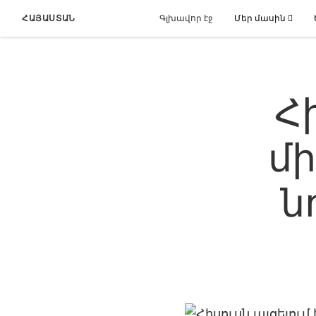
ՀԱՅԱՍՏԱՆ
Գլխավոր էջ
Մեր մասին
Հ
մի
ն