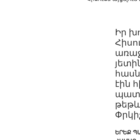
Իր խ
Հիսու
առաջ
յետի
հասն
էին 
պատճ
թեթև
Փրկի
ԵՐԵՔ
Պ