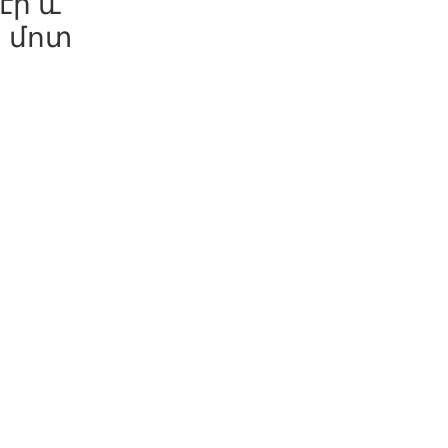
էի և
ձ մոտ