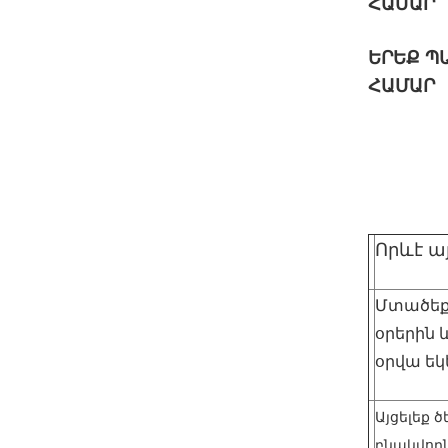
ՀԱՄԱՐ
ԵՐԵՔ
Պ
ՀԱՄԱՐ
Որևէ ա
Մտածեք 
օրերին 
օրվա եկ
Այցելեք 
բնակվողն