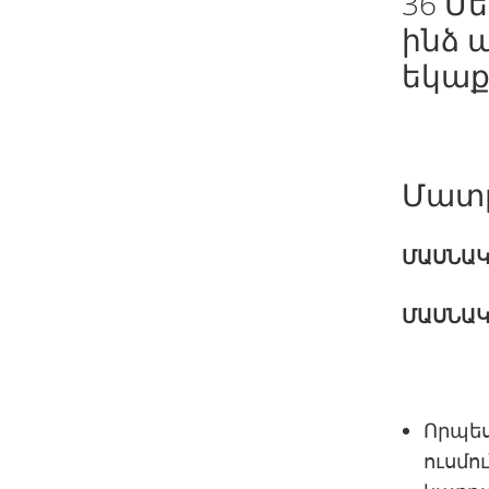
36 Մե
ինձ ա
եկաք
Մատթ
ՄԱՍՆԱԿ
ՄԱՍՆԱԿ
Որպես
ուսմո