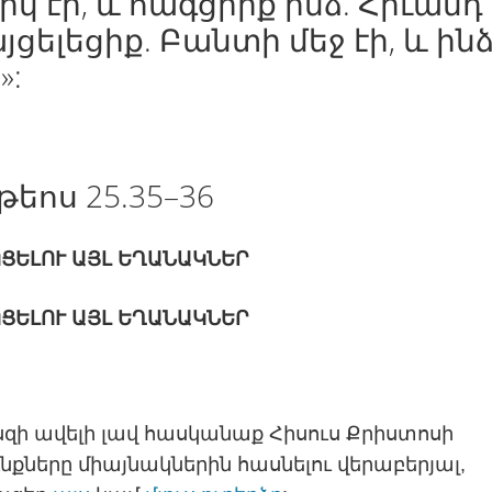
րկ էի, և հագցրիք ինձ. Հիւանդ 
յցելեցիք. Բանտի մեջ էի, և ին
»:
եոս 25.35–36
ՑԵԼՈՒ ԱՅԼ ԵՂԱՆԱԿՆԵՐ
ՑԵԼՈՒ ԱՅԼ ԵՂԱՆԱԿՆԵՐ
զի ավելի լավ հասկանաք Հիսուս Քրիստոսի
ւնքները միայնակներին հասնելու վերաբերյալ,