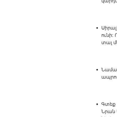
կարդ
Սիրալ
ունի: 
տալ մ
Նամակ
ապրու
Գտեք 
Նրան 