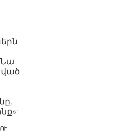
ներն
 Նա
ցված
նը,
նք»:
ՈՒ