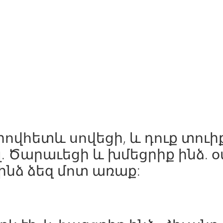
Որովհետև սովեցի, և դուք տուի
լ. Ծարաւեցի և խմեցրիք ինձ. 
 ինձ ձեզ մոտ առաք: