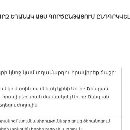
ԱՐԶ
ԵՂԱՆԱԿ
ԱՅՍ
ԳՈՐԾԸՆԹԱՑՈՒՄ
ԸՆԴԳՐԿՎԵԼ
յրի կնոջ կամ տղամարդու հրավիրեք ճաշի:
մեկի մասին, ով մենակ կլինի Սուրբ Ծննդյան
և հրավիրեք նրան մասնակցել Սուրբ Ծննդյան
եղեցու ժողովին:
ծերանոցՈւսումնասիրությունները ցույց ծերանոցում
երի տոկոսին երբեք ոչոք չի այցելում :