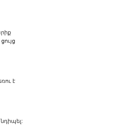
արիք
 ցույց
ռու է
անդիպել: