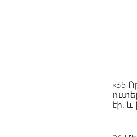
«35 
ուտե
էի, և