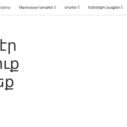
ագիրը
Օգտակար նյութեր
Լուրեր
Եկեղեցու կայքեր
էր
ուք
եք