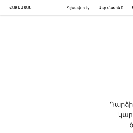
ՀԱՅԱՍՏԱՆ
Գլխավոր էջ
Մեր մասին
Դարձի
կար