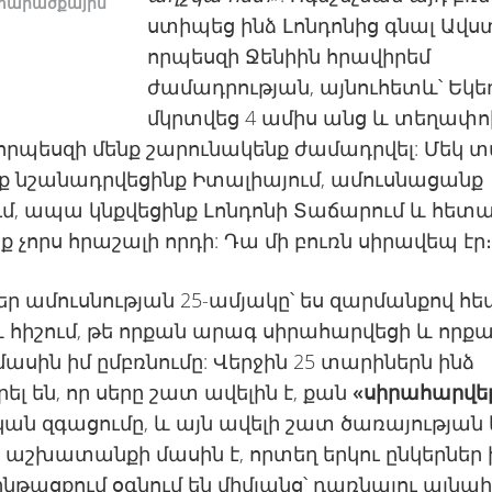
 տարածքային
ստիպեց ինձ Լոնդոնից գնալ Ավս
որպեսզի Ջենիին հրավիրեմ
ժամադրության, այնուհետև՝ Եկե
մկրտվեց 4 ամիս անց և տեղափ
 որպեսզի մենք շարունակենք ժամադրվել: Մեկ 
ք նշանադրվեցինք Իտալիայում, ամուսնացանք
ւմ, ապա կնքվեցինք Լոնդոնի Տաճարում և հետ
ք չորս հրաշալի որդի: Դա մի բուռն սիրավեպ էր
մեր ամուսնության 25-ամյակը՝ ես զարմանքով հե
և հիշում, թե որքան արագ սիրահարվեցի և որք
 մասին իմ ըմբռնումը: Վերջին 25 տարիներն ինձ
րել են, որ սերը շատ ավելին է, քան
«սիրահարվել
ան զգացումը, և այն ավելի շատ ծառայության
 աշխատանքի մասին է, որտեղ երկու ընկերներ 
ընթացքում օգնում են միմյանց՝ դառնալու այնպի