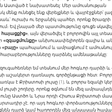
ն Աստված է նախատեսել: Մեր ամուսնության
 մենք ունեցել ենք վերելքներ և վայրէջքներ՝ լաց
նաև՝ ուրախ ու երջանիկ պահեր, որոնք ծրագրի
ում։ Եվ չնայած մեր պատմությունը գուցե սկսվել
 հայացքից»
, այն վերածվել է բոլորովին այլ տե
եր
«զգացմունքը»
անխուսափելիորեն գալիս և անց
ր
«բայը»
պահպանում և ամրացնում է ամուսնութ
 հարաբերությունները դարձնել ամենաթանկը:
զուգահեռներ եմ տեսնում մեր հոգևոր դարձի և 
ի աշակերտ դառնալու գործընթացի հետ: Բոլո
 առկա է Քրիստոսի լույսը (1), և բոլորս եզակի կ
մ լույսի շողերը, որոնք օգնում են մեզ ամրապնդե
յունը Աստծո և Նրա որդի Հիսուս Քրիստոսի մասին
րտադիր չէ, որ այդ հոգևոր փորձառություններ
նեն դարձ կամ հաղորդեն մեզ անսասան հավա