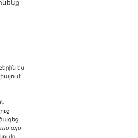
ինենք
երին ես
իայում:
ան
ուց
 ծագեց
աս այս
կումը