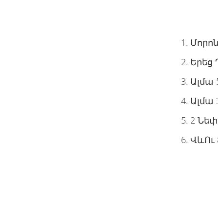
Մորոն
Երեց 
Ալմա 
Ալմա 
2 Նեփի
ՎևՈւ 