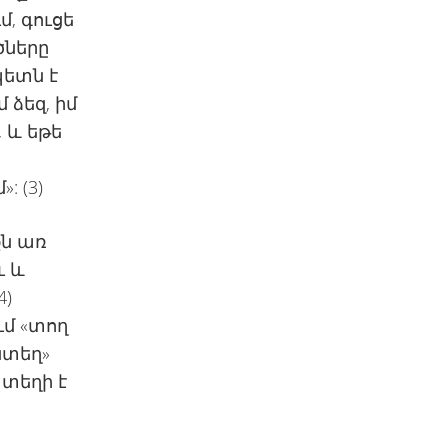
մ, գուցե
ծները
պետն է
 ձեզ, իմ
, և եթե
: (3)
քն առ
ւ և
4)
ւմ «տող
յնտեղ»
 տեղի է