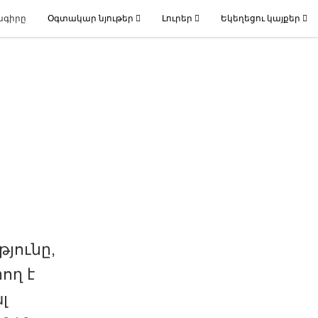
ագիրը
Օգտակար նյութեր
Լուրեր
Եկեղեցու կայքեր
յունը,
ող է
լ