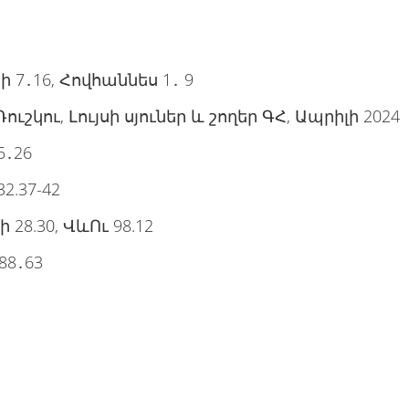
ի 7․16, Հովհաննես 1․ 9
Դուշկու, Լույսի սյուներ և շողեր ԳՀ, Ապրիլի 2024
5․26
32.37-42
 28.30, ՎևՈւ 98.12
88․63