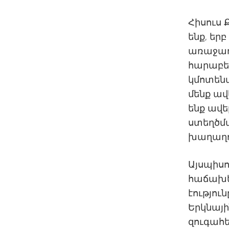
Հիսուս 
ենք, եր
առաջադի
հարաբեր
կմոտենա
մենք ավ
ենք ավե
ստեղծմ
խաղաղու
Այսպիսո
հաճախել
էությու
Երկնայի
զուգահե