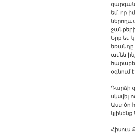
զարգան
եմ, որ ի
ներողամ
ջանքերի
Երբ ես 
եռանդը 
ամեն ին
հարաբեր
օգնում է
Դարձի գ
սկսվել 
Աստծո հ
կլինենք
Հիսուս 