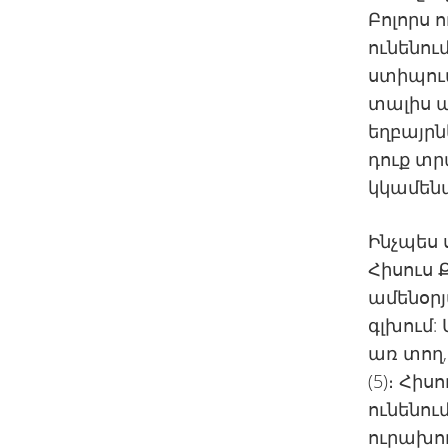
Բոլորս 
ունենու
ստիպու
տալիս ա
եղբայրն
դուք տր
կկամենա
Ինչպես 
Հիսուս 
ամենօրյ
գլխում:
առ տող, 
(5)։ Հի
ունենու
ուրախո