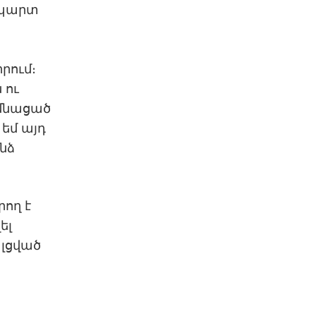
ապարտ
իրում։
 ու
 մնացած
 եմ այդ
ինձ
րող է
ել
 լցված