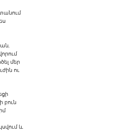
ստանում
ես
րան,
վորում
ծել մեր
ժին ու
եցի
ի բուն
իմ
կսվում և