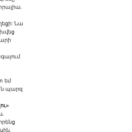
տրալիա,
ղեցի: Նա
ոխվեց
տարի
ագայում
։
տ եմ
ան պարզ
ու»
 և
իրենց
սին,