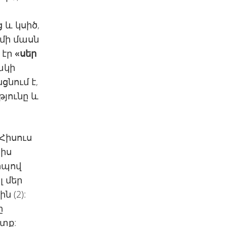
 և կսիծ,
 մի մասն
 էր
«սեր
սակի
նում է,
յունը և
Հիսուս
րիս
երպով
լ մեր
 (2):
ը
տք: