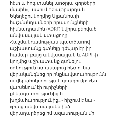
հետ և հոգ տանել առօրյա գործերի
մասին»,- ասում է Ֆաթբարդան՝
Եկեղեցու կողմից Ալբանիայի
հաշմանդամների իրավունքների
հիմնադրամին (ADRF) նվիրաբերված
անվասայլակ ստացողը։
Հաշմանդամության պատճառով
աշխատանք գտնելը դժվար էր իր
համար, բայց անվասայլակ և ADRF-ի
կողմից աշխատանք գտնելու
օգնություն ստանալուց հետո, նա
վերականգնեց իր ինքնավստահութունն
ու վերահսկողության զգացումը։ «Ես
վախենում էի ուրիշների
քննադատությունից և
խղճահարությունից»,- հիշում է նա,-
«բայց անվասայլակն ինձ
վերադարձրեց իմ ազատության մի