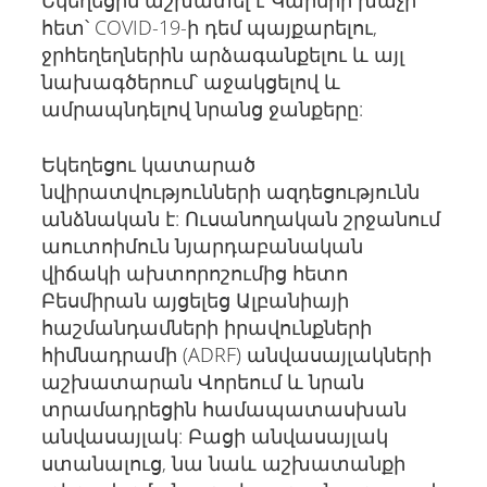
Եկեղեցին աշխատել է Կարմիր խաչի
հետ՝ COVID-19-ի դեմ պայքարելու,
ջրհեղեղներին արձագանքելու և այլ
նախագծերում՝ աջակցելով և
ամրապնդելով նրանց ջանքերը:
Եկեղեցու կատարած
նվիրատվությունների ազդեցությունն
անձնական է: Ուսանողական շրջանում
աուտոիմուն նյարդաբանական
վիճակի ախտորոշումից հետո
Բեսմիրան այցելեց Ալբանիայի
հաշմանդամների իրավունքների
հիմնադրամի (ADRF) անվասայլակների
աշխատարան Վորեում և նրան
տրամադրեցին համապատասխան
անվասայլակ: Բացի անվասայլակ
ստանալուց, նա նաև աշխատանքի