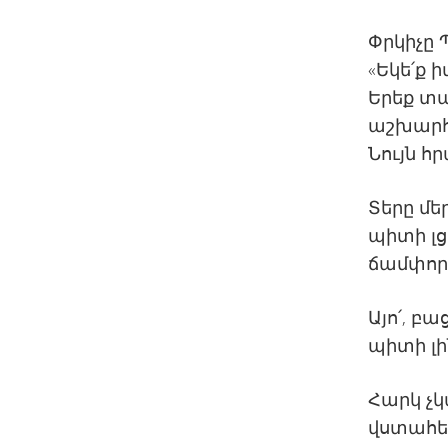
Փրկիչը 
«Եկե՛ք 
Երեք տա
աշխարհո
Նույն հր
Տերը մե
պիտի լց
ճամփոր
Այո՛, բ
պիտի լին
Հարկ չկ
վստահել