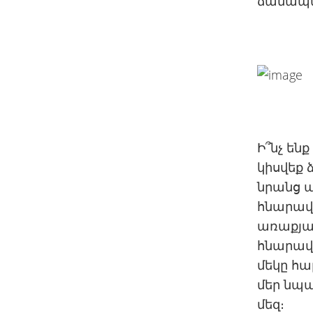
ճանապա
Ի՞նչ են
կիսվեք 
նրանց ա
հնարավո
առաքյալ
հնարավո
մեկը հա
մեր նպ
մեզ։