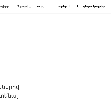
ագիրը
Օգտակար նյութեր
Լուրեր
Եկեղեցու կայքեր
ններով
ոտենալ