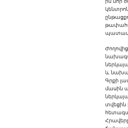
իմ նոր 
կենտրոն
ընթացքո
թափահար
պատասխ
Ժողովից
նախագահ
ներկայա
և նախա
Գրքի լա
մասին 
ներկայա
տվեցին 
հետագայ
Հրավերը