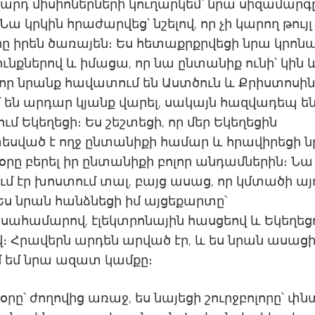
րդ միսիոներների կուղարկեմ՝ նրա սիզամարգ
 Նա կրկին հրաժարվեց՝ նշելով, որ չի կարող թույլ
րը իրեն ծառայեն։ Ես հետաքրքրվեցի նրա կրո
ւնքներով և իմացա, որ նա ընտանիք ունի՝ կին և
որ նրանք հավատում են Աստծուն և Քրիստոսին
 են արդար կյանք վարել, սակայն հազվադեպ ե
մ Եկեղեցի։ Ես շեշտեցի, որ մեր Եկեղեցին
սված է ողջ ընտանիքի համար և հրավիրեցի 
օրը բերել իր ընտանիքի բոլոր անդամներին։ Նա
մ էր խոստում տալ, բայց ասաց, որ կմտածի այ
Ես նրան հանձնեցի իմ այցեքարտը՝
ահամարով, էլեկտրոնային հասցեով և Եկեղեցո
։ Հրավերն արդեն արված էր, և ես նրան ասացի,
մ եմ նրա ազատ կամքը։
օրը՝ ժողովից առաջ, ես նայեցի շուրջբոլորը՝ փն