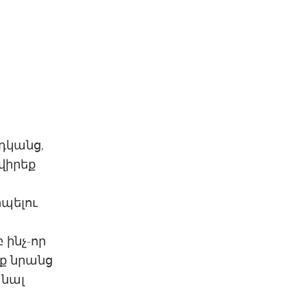
րդկանց,
վիրեք
իպելու
 ինչ-որ
նք նրանց
անալ