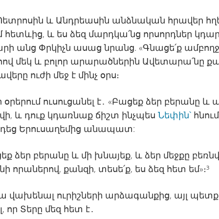
Պետրոսին և Անդրեասին անձնական հրավեր հղե
իմ հետևից, և ես ձեզ մարդկա՛նց որսորդներ կդար
րի անց Փրկիչն ասաց նրանց. «Գնացե՛ք ամբող
վ մեկ և բոլոր արարածներին Ավետարա՛նը քա
ավերը ուժի մեջ է մինչ օրս։
ր օրերում ուսուցանել է․ «Բացեք ձեր բերանը և ա
վի, և դուք կդառնաք ճիշտ ինչպես
Նեփին՝
հնում
դեց Երուսաղեմից անապատ:
ացեք ձեր բերանը և մի խնայեք, և ձեր մեջքը բեռն
ի որաներով, քանզի, տեսե՛ք, ես ձեզ հետ եմ»։³
ա վախենալ ուրիշների արձագանքից, այլ պետք
, որ Տերը մեզ հետ է․