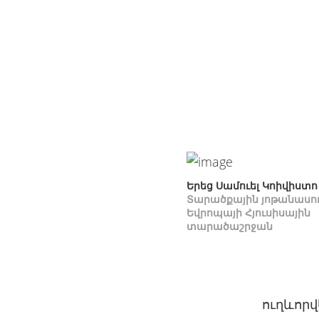
Երեց Սամուել Կոիվիստո
Տարածքային յոթանասո
Եվրոպայի Հյուսիսային
տարածաշրջան
ուղևորվ