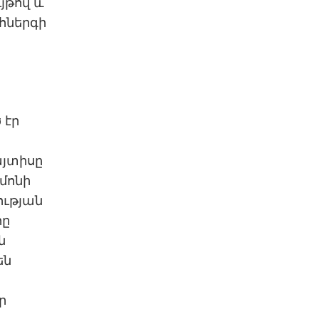
ւյթով և
րհներգի
 էր
այտիսը
մոնի
ության
հը
ն
են
ր