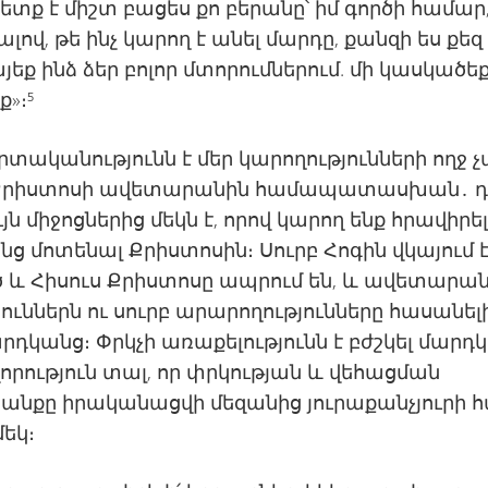
պետք է միշտ բացես քո բերանը՝ իմ գործի համար
լով, թե ինչ կարող է անել մարդը, քանզի ես քեզ
այեք ինձ ձեր բոլոր մտորումներում. մի կասկածեք
»։⁵
տականությունն է մեր կարողությունների ողջ 
Քրիստոսի ավետարանին համապատասխան․ 
յն միջոցներից մեկն է, որով կարող ենք հրավիրե
ց մոտենալ Քրիստոսին։ Սուրբ Հոգին վկայում է
 և Հիսուս Քրիստոսը ապրում են, և ավետարա
յուններն ու սուրբ արարողությունները հասանել
արդկանց։ Փրկչի առաքելությունն է բժշկել մարդ
րություն տալ, որ փրկության և վեհացման
նքը իրականացվի մեզանից յուրաքանչյուրի հ
մեկ։