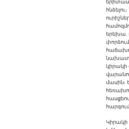
երիտասա
հնձելու։
ուրիշնե
համոզմո
երեխա, 
փորձում
հաճախու
նախատե
կիրակի 
վարանու
մասին։ 
հեռախոս
հասցեով
հարգու
Կիրակի 