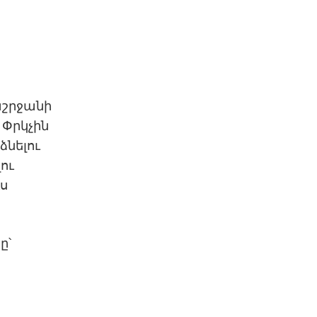
աշրջանի
 Փրկչին
ձնելու
ու
ս
ը՝