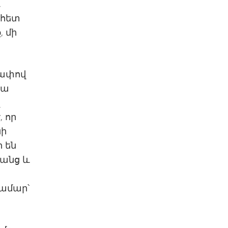
,
 հետ
, մի
չափով
դա
լ
, որ
նի
ի են
կանց և
ամար՝