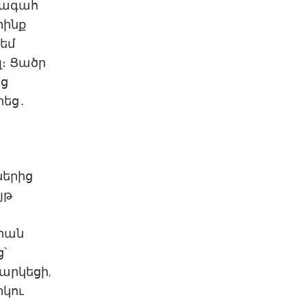
խագահ
րինք
նեմ
լ։ Ցածր
եց
րեց․
ներից
յթ
նրան
՝
արկեցի,
րկու