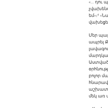
«… դու 
չվախենա
եմ»։⁴ «Ն
վախեցեք
Մեր պար
ապրել 
լավագու
մարդկան
Աստված
օրհնութ
բոլոր մ
հնարավո
աշխատա
մեկ առ 