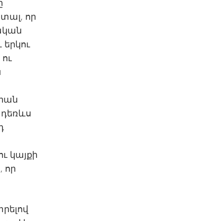
ը
 տալ, որ
նական
 երկու
 ու
ն
նրան
 դեռևս
դ
ւ կայքի
 որ
տրելով