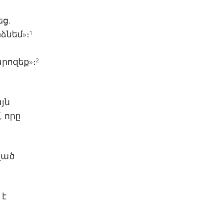
ց.
ձնեմ»։¹
ջ
րոզեք»։²
յն
, որը
ված
 է