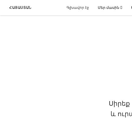
ՀԱՅԱՍՏԱՆ
Գլխավոր էջ
Մեր մասին
Սիրեք
և ուր