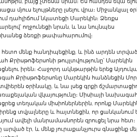
ծանոթին, բայց չտեսա նրան։ Ես հանդես եկա ելո
ացա մյուս ելույթները լսելու վրա։ Միջանկյալ օ
ւմ դահլիճում նկատեցի Մարեկին։ Ձեռքս
ելով՝ ողջունեցի նրան, և նա նույնպես
անեց ձեռքի թափահարումով։
 հետո մենք հանդիպեցինք, և ինձ արդեն տրված
 Քրիսթոֆերսոնի թույլտվությունը՝ Մարեկին
ցնելու իրեն։ Հաջորդ ակնթարթին երեց Այդուկ
գահ Քրիսթոֆերսոնը Մարեկին հանձնեցին Մոր
տվիերեն օրինակը, և նա լսեց գրքի ճշմարտացի
առաքելական վկայությունը։ Միսիայի նախագա
ցրեց տեղական միսիոներներին, որոնք Մարեկի
իրենց տվյալները և հայտնեցին, որ ցանկանում 
ում ավելի մանրամասնորեն զրուցել նրա հետ։
 արված էր, և մենք յուրաքանչյուրս գնացինք մե