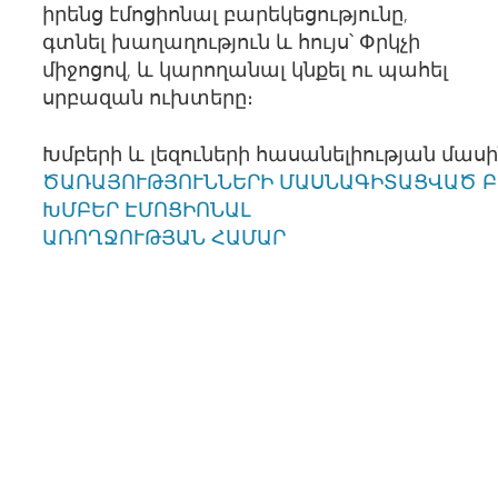
իրենց էմոցիոնալ բարեկեցությունը,
գտնել խաղաղություն և հույս՝ Փրկչի
միջոցով, և կարողանալ կնքել ու պահել
սրբազան ուխտերը։
Խմբերի և լեզուների հասանելիության մաս
ԾԱՌԱՅՈՒԹՅՈՒՆՆԵՐԻ ՄԱՍՆԱԳԻՏԱՑՎԱԾ Բ
ԽՄԲԵՐ ԷՄՈՑԻՈՆԱԼ
ԱՌՈՂՋՈՒԹՅԱՆ ՀԱՄԱՐ