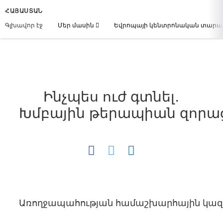
ՀԱՅԱՍՏԱՆ
Գլխավոր էջ
Մեր մասին
Եվրոպայի կենտրոնական տար
Ինչպես ուժ գտնել․
Խմբային թերապիան զորաց
Առողջապահության համաշխարհային կազմակ